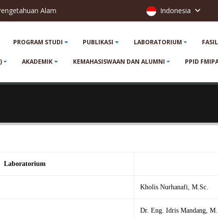
 Pengetahuan Alam
Indonesia
PROGRAM STUDI
PUBLIKASI
LABORATORIUM
FASI
)
AKADEMIK
KEMAHASISWAAN DAN ALUMNI
PPID FMIP
Laboratorium
Kholis Nurhanafi, M.Sc.
Dr. Eng. Idris Mandang, M.