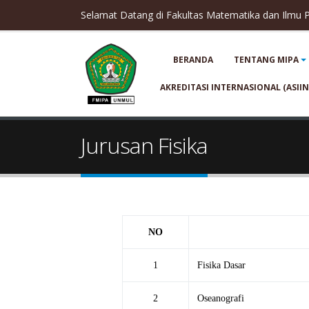
Selamat Datang di Fakultas Matematika dan Ilmu
BERANDA
TENTANG MIPA
AKREDITASI INTERNASIONAL (ASIIN
Jurusan Fisika
NO
1
Fisika Dasar
2
Oseanografi