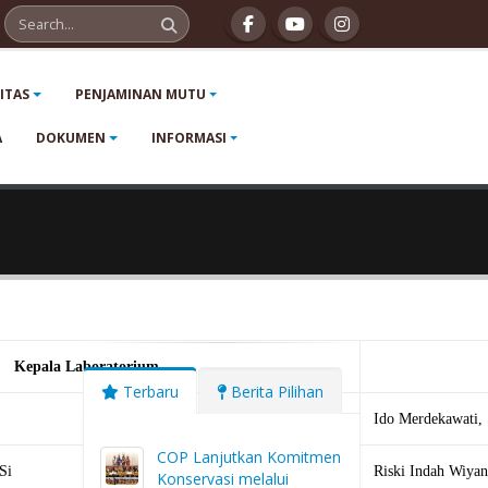
LITAS
PENJAMINAN MUTU
A
DOKUMEN
INFORMASI
Kepala Laboratorium
Terbaru
Berita Pilihan
Ido Merdekawati, 
COP Lanjutkan Komitmen
Si
Riski Indah Wiyani
Konservasi melalui