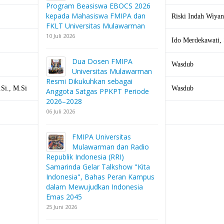
Program Beasiswa EBOCS 2026
kepada Mahasiswa FMIPA dan
Riski Indah Wiyani
FKLT Universitas Mulawarman
10 Juli 2026
Ido Merdekawati, 
Dua Dosen FMIPA
Wasdub
Universitas Mulawarman
Resmi Dikukuhkan sebagai
.Si., M.Si
Wasdub
Anggota Satgas PPKPT Periode
2026–2028
06 Juli 2026
FMIPA Universitas
Mulawarman dan Radio
Republik Indonesia (RRI)
Samarinda Gelar Talkshow "Kita
Indonesia", Bahas Peran Kampus
dalam Mewujudkan Indonesia
Emas 2045
25 Juni 2026