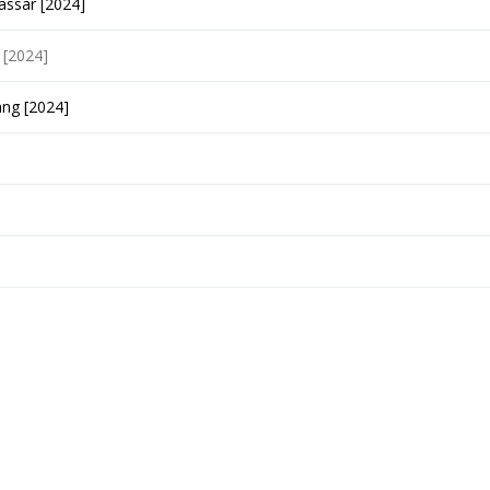
kassar
[2
024]
 [2024]
lang
[2024]