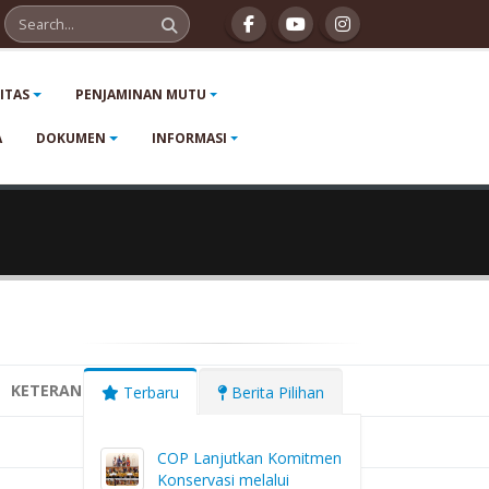
LITAS
PENJAMINAN MUTU
A
DOKUMEN
INFORMASI
KETERANGAN
Terbaru
Berita Pilihan
COP Lanjutkan Komitmen
Konservasi melalui