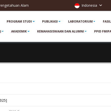
 Pengetahuan Alam
Indonesia
PROGRAM STUDI
PUBLIKASI
LABORATORIUM
FASI
)
AKADEMIK
KEMAHASISWAAN DAN ALUMNI
PPID FMIP
025]