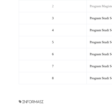
2
Program Magiste
3
Program Studi S-
4
Program Studi S
5
Program Studi S
6
Program Studi S
7
Program Studi S
8
Program Studi S
informasi