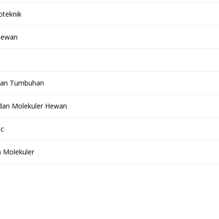
oteknik
 Hewan
ngan Tumbuhan
 dan Molekuler Hewan
nc
a Molekuler