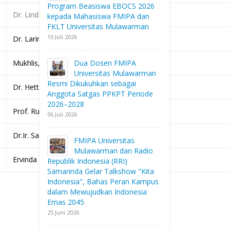
Program Beasiswa EBOCS 2026
Dr. Linda Oktavianingsih., M.Si.
kepada Mahasiswa FMIPA dan
FKLT Universitas Mulawarman
10 Juli 2026
Dr. Lariman, M.Si.
Mukhlis, S.Pd., M.Sc.
Dua Dosen FMIPA
Universitas Mulawarman
Resmi Dikukuhkan sebagai
Dr. Hetty Manurung, M.Si.
Anggota Satgas PPKPT Periode
2026–2028
Prof. Rudy Agung Nugroho, Ph.D
06 Juli 2026
Dr.Ir. Samsurianto, M.Si
FMIPA Universitas
Mulawarman dan Radio
Ervinda Yuliatin, S.Si., M.Si
Republik Indonesia (RRI)
Samarinda Gelar Talkshow "Kita
Indonesia", Bahas Peran Kampus
dalam Mewujudkan Indonesia
Emas 2045
25 Juni 2026