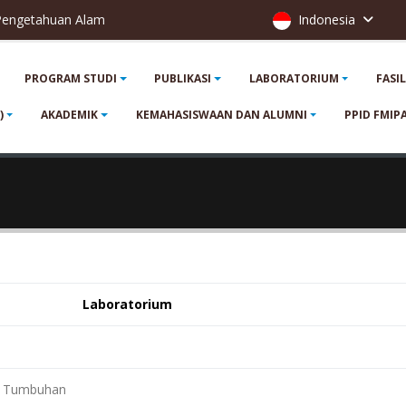
 Pengetahuan Alam
Indonesia
PROGRAM STUDI
PUBLIKASI
LABORATORIUM
FASI
)
AKADEMIK
KEMAHASISWAAN DAN ALUMNI
PPID FMIP
Laboratorium
a Tumbuhan