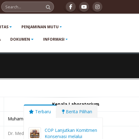
LITAS
PENJAMINAN MUTU
A
DOKUMEN
INFORMASI
Kepala Laboratorium
Terbaru
Berita Pilihan
Muhammad Fauzi Arif, M.Sc.
COP Lanjutkan Komitmen
Dr. Medi Hendra, M.Si.
Konservasi melalui